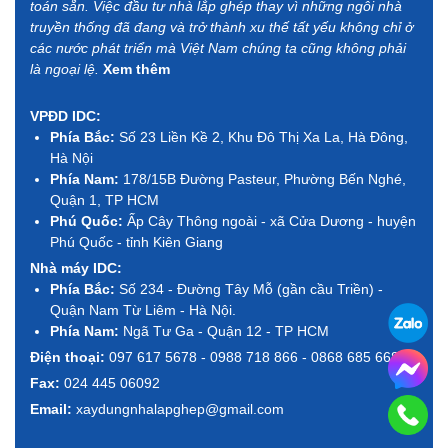
toán sẵn. Việc đầu tư nhà lắp ghép thay vì những ngôi nhà
truyền thống đã đang và trở thành xu thế tất yếu không chỉ ở
các nước phát triển mà Việt Nam chúng ta cũng không phải
là ngoại lệ.
Xem thêm
VPĐD IDC:
Phía Bắc:
Số 23 Liền Kề 2, Khu Đô Thị Xa La, Hà Đông,
Hà Nội
Phía Nam:
178/15B Đường Pasteur, Phường Bến Nghé,
Quận 1, TP HCM
Phú Quốc:
Ấp Cây Thông ngoài - xã Cửa Dương - huyện
Phú Quốc - tỉnh Kiên Giang
Nhà máy IDC:
Phía Bắc:
Số 234 - Đường Tây Mỗ (gần cầu Triền) -
Quận Nam Từ Liêm - Hà Nội.
Phía Nam:
Ngã Tư Ga - Quận 12 - TP HCM
Điện thoại:
097 617 5678 - 0988 718 866 - 0868 685 668
Fax:
024 445 06092
Email:
xaydungnhalapghep@gmail.com