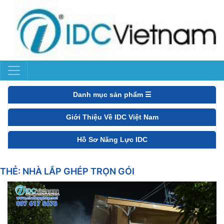
Danh mục sản phẩm ☰
Giới Thiệu Về IDC Việt Nam
Hồ Sơ Năng Lực IDC
THẺ:
NHÀ LẮP GHÉP TRỌN GÓI