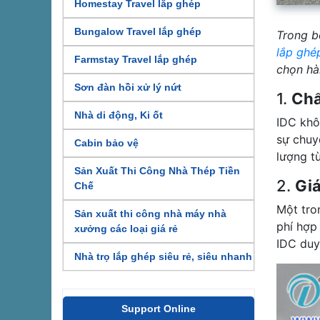
Homestay Travel lắp ghép
Bungalow Travel lắp ghép
Trong b
lắp ghé
Farmstay Travel lắp ghép
chọn hà
Sơn đàn hồi xử lý nứt
1.
Chấ
Nhà di động, Ki ốt
IDC khô
sự chuy
Cabin bảo vệ
lượng từ
Sản Xuất Thi Công Nhà Thép Tiền
2.
Gi
Chế
Một tro
Sản xuất thi công nhà máy nhà
phí hợp
xưởng các loại giá rẻ
IDC duy 
Nhà trọ lắp ghép siêu rẻ, siêu nhanh
Support Online