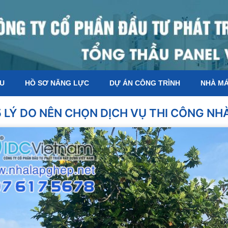
ỆU
HỒ SƠ NĂNG LỰC
DỰ ÁN CÔNG TRÌNH
NHÀ M
5 LÝ DO NÊN CHỌN DỊCH VỤ THI CÔNG NH