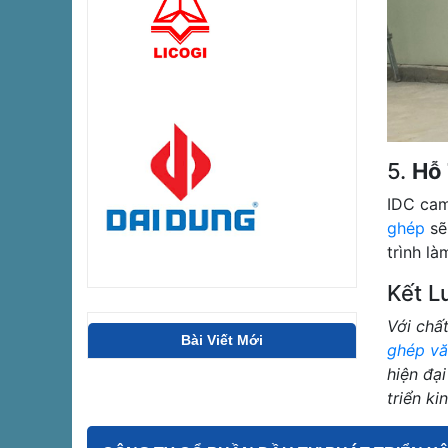
5.
Hỗ 
IDC cam
ghép
sẽ
trình l
Kết L
Với chất
Bài Viết Mới
ghép v
hiện đạ
triển ki