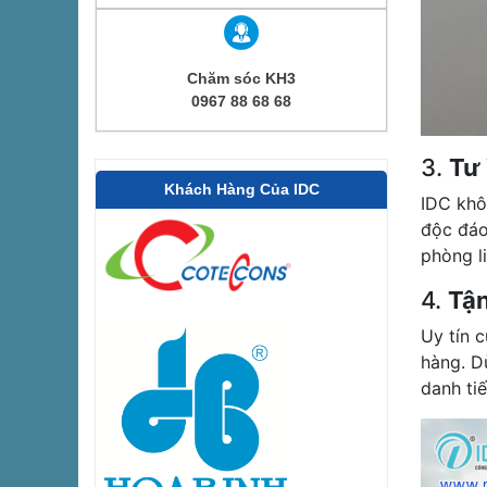
Chăm sóc KH3
0967 88 68 68
3.
Tư 
Khách Hàng Của IDC
IDC khô
độc đáo
phòng l
4.
Tận
Uy tín 
hàng. D
danh ti