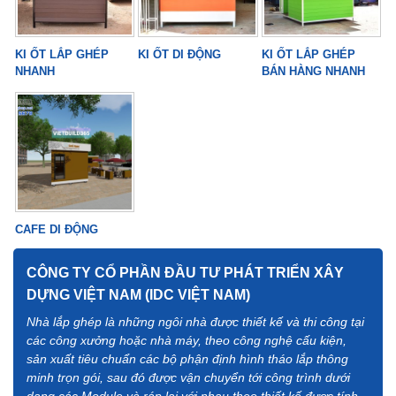
KI ỐT LẮP GHÉP
KI ỐT DI ĐỘNG
KI ỐT LẮP GHÉP
NHANH
BÁN HÀNG NHANH
CAFE DI ĐỘNG
CÔNG TY CỔ PHẦN ĐẦU TƯ PHÁT TRIỂN XÂY
DỰNG VIỆT NAM (IDC VIỆT NAM)
Nhà lắp ghép là những ngôi nhà được thiết kế và thi công tại
các công xưởng hoặc nhà máy, theo công nghệ cấu kiện,
sản xuất tiêu chuẩn các bộ phận định hình tháo lắp thông
minh trọn gói, sau đó được vận chuyển tới công trình dưới
dạng các Module và ráp lại với nhau theo thiết kế được tính