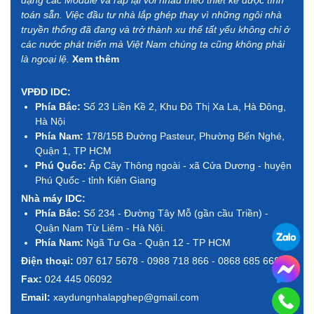
toán sẵn. Việc đầu tư nhà lắp ghép thay vì những ngôi nhà
truyền thống đã đang và trở thành xu thế tất yếu không chỉ ở
các nước phát triển mà Việt Nam chúng ta cũng không phải
là ngoại lệ.
Xem thêm
VPĐD IDC:
Phía Bắc:
Số 23 Liền Kề 2, Khu Đô Thị Xa La, Hà Đông,
Hà Nội
Phía Nam:
178/15B Đường Pasteur, Phường Bến Nghé,
Quận 1, TP HCM
Phú Quốc:
Ấp Cây Thông ngoài - xã Cửa Dương - huyện
Phú Quốc - tỉnh Kiên Giang
Nhà máy IDC:
Phía Bắc:
Số 234 - Đường Tây Mỗ (gần cầu Triền) -
Quận Nam Từ Liêm - Hà Nội.
Phía Nam:
Ngã Tư Ga - Quận 12 - TP HCM
Điện thoại:
097 617 5678 - 0988 718 866 - 0868 685 668
Fax:
024 445 06092
Email:
xaydungnhalapghep@gmail.com