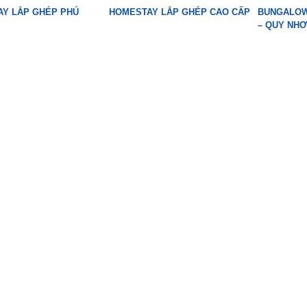
Y LẮP GHÉP PHÚ
HOMESTAY LẮP GHÉP CAO CẤP
BUNGALOW
– QUY NH