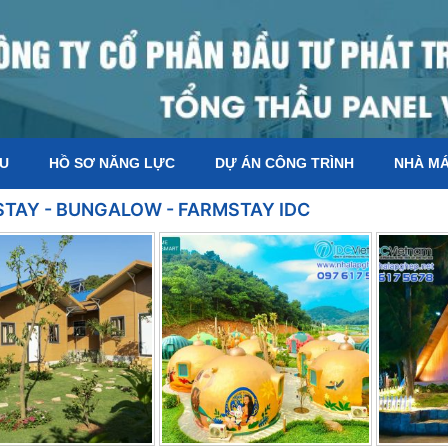
ỆU
HỒ SƠ NĂNG LỰC
DỰ ÁN CÔNG TRÌNH
NHÀ M
TAY - BUNGALOW - FARMSTAY IDC