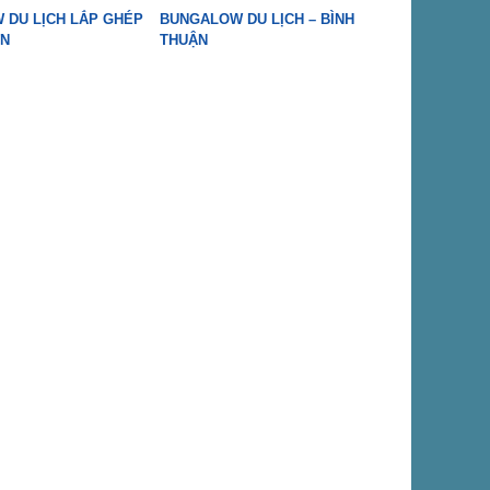
 DU LỊCH LẮP GHÉP
BUNGALOW DU LỊCH – BÌNH
ƠN
THUẬN