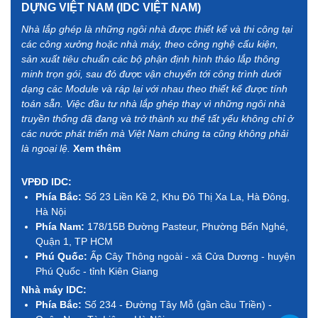
DỰNG VIỆT NAM (IDC VIỆT NAM)
Nhà lắp ghép là những ngôi nhà được thiết kế và thi công tại
các công xưởng hoặc nhà máy, theo công nghệ cấu kiện,
sản xuất tiêu chuẩn các bộ phận định hình tháo lắp thông
minh trọn gói, sau đó được vận chuyển tới công trình dưới
dạng các Module và ráp lại với nhau theo thiết kế được tính
toán sẵn. Việc đầu tư nhà lắp ghép thay vì những ngôi nhà
truyền thống đã đang và trở thành xu thế tất yếu không chỉ ở
các nước phát triển mà Việt Nam chúng ta cũng không phải
là ngoại lệ.
Xem thêm
VPĐD IDC:
Phía Bắc:
Số 23 Liền Kề 2, Khu Đô Thị Xa La, Hà Đông,
Hà Nội
Phía Nam:
178/15B Đường Pasteur, Phường Bến Nghé,
Quận 1, TP HCM
Phú Quốc:
Ấp Cây Thông ngoài - xã Cửa Dương - huyện
Phú Quốc - tỉnh Kiên Giang
Nhà máy IDC:
Phía Bắc:
Số 234 - Đường Tây Mỗ (gần cầu Triền) -