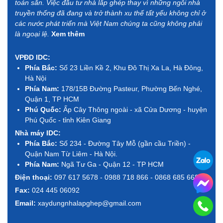
toán sẵn. Việc đầu tư nhà lắp ghép thay vì những ngôi nhà
truyền thống đã đang và trở thành xu thế tất yếu không chỉ ở
các nước phát triển mà Việt Nam chúng ta cũng không phải
là ngoại lệ.
Xem thêm
VPĐD IDC:
Phía Bắc:
Số 23 Liền Kề 2, Khu Đô Thị Xa La, Hà Đông,
Hà Nội
Phía Nam:
178/15B Đường Pasteur, Phường Bến Nghé,
Quận 1, TP HCM
Phú Quốc:
Ấp Cây Thông ngoài - xã Cửa Dương - huyện
Phú Quốc - tỉnh Kiên Giang
Nhà máy IDC:
Phía Bắc:
Số 234 - Đường Tây Mỗ (gần cầu Triền) -
Quận Nam Từ Liêm - Hà Nội.
Phía Nam:
Ngã Tư Ga - Quận 12 - TP HCM
Điện thoại:
097 617 5678 - 0988 718 866 - 0868 685 668
Fax:
024 445 06092
Email:
xaydungnhalapghep@gmail.com